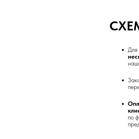
СХЕ
Для
нес
наш
Зак
пер
Опл
кли
по 
пре