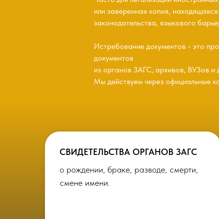
или заверенная копия, находящаяся 
законодательства, языкового барье
Истребование документов - это про
документов
из органов ЗАГС, архивов, ВУЗов и 
Мы действуем через официальные ка
СВИДЕТЕЛЬСТВА ОРГАНОВ ЗАГС
о рождении, браке, разводе, смерти,
смене имени.