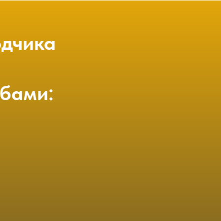
одчика
бами: