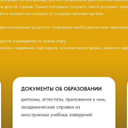
в другой стране. Самостоятельно получить такой документ кра
ра и множества поездок в государственные органы.
фессиональная услуга по получению необходимых вам оригинал
других учреждений по всему миру.
налы и надежных партнеров, экономя ваши время, деньги и нер
ДОКУМЕНТЫ ОБ ОБРАЗОВАНИИ
дипломы, аттестаты, приложения к ним,
академические справки из
иностранных учебных заведений.